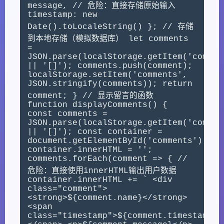
message, // 危险：直接存储原始输入
timestamp: new
Date().toLocaleString() }; // 存储
到本地存储（模拟数据库） let comments
=
JSON.parse(localStorage.getItem('commen
|| '[]'); comments.push(comment);
localStorage.setItem('comments',
JSON.stringify(comments)); return
comment; } // 显示留言的函数
function displayComments() {
const comments =
JSON.parse(localStorage.getItem('commen
|| '[]'); const container =
document.getElementById('comments');
container.innerHTML = '';
comments.forEach(comment => { //
危险：直接使用innerHTML输出用户数据
container.innerHTML += ` <div
class="comment">
<strong>${comment.name}</strong>
<span
class="timestamp">${comment.timestamp}